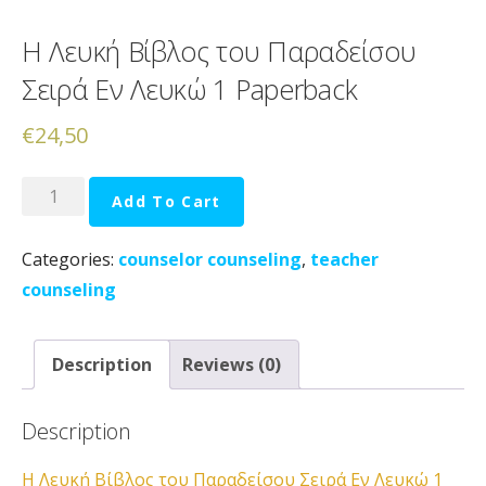
Η Λευκή Βίβλος του Παραδείσου
Σειρά Εν Λευκώ 1 Paperback
€
24,50
Η
Add To Cart
Λευκή
Βίβλος
Categories:
counselor counseling
,
teacher
του
counseling
Παραδείσου
Σειρά
Description
Reviews (0)
Εν
Λευκώ
Description
1
Paperback
Η Λευκή Βίβλος του Παραδείσου Σειρά Εν Λευκώ 1