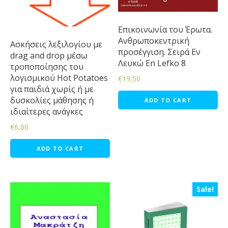
Επικοινωνία του Έρωτα.
Ανθρωποκεντρική
Ασκήσεις λεξιλογίου με
προσέγγιση. Σειρά Εν
drag and drop μέσω
Λευκώ En Lefko 8
τροποποίησης του
λογισμικού Hot Potatoes
€
19,50
για παιδιά χωρίς ή με
δυσκολίες μάθησης ή
ADD TO CART
ιδιαίτερες ανάγκες
€
6,00
ADD TO CART
Sale!