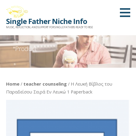
Skip
to
Single Father Niche Info
content
MUSIC, REFLECTION, AND SUPPORT FOR SINGLE FATHERS READY TO RISE
Product
Home
/
teacher counseling
/ Η Λευκή Βίβλος του
Παραδείσου Σειρά Εν Λευκώ 1 Paperback